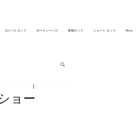
2ピース ロッド
ボートシーバス
巻物ロッド
ショート ロッド
More
ショー