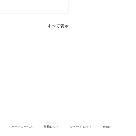
すべて表示
ド
ボートシーバス
巻物ロッド
ショート ロッド
More