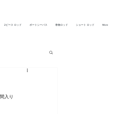
2ピース ロッド
ボートシーバス
巻物ロッド
ショート ロッド
More
仲間入り