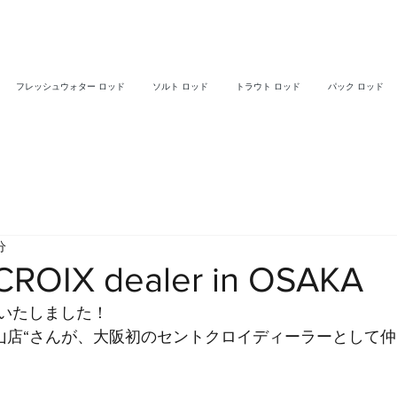
フレッシュウォター ロッド
ソルト ロッド
トラウト ロッド
パック ロッド
分
CROIX dealer in OSAKA
いたしました！
狭山店“さんが、大阪初のセントクロイディーラーとして