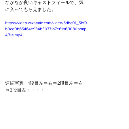
なかなか良いキャストフィールで、気
に入ってもらえました。
https://video.wixstatic.com/video/5dbc01_5bf0
b0ce0b65464e934b30771a7e61b6/1080p/mp
4/file.mp4
連続写真　1段目左⇒右⇒2段目左⇒右
⇒3段目左・・・・・