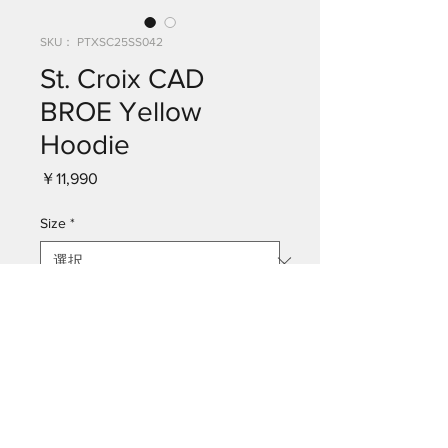
SKU： PTXSC25SS042
St. Croix CAD
BROE Yellow
Hoodie
価
￥11,990
格
Size
*
50% Cotton / 50% Polyester