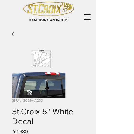
SKU： SC21A-A233
St.Croix 5" White
Decal
価
￥1,980