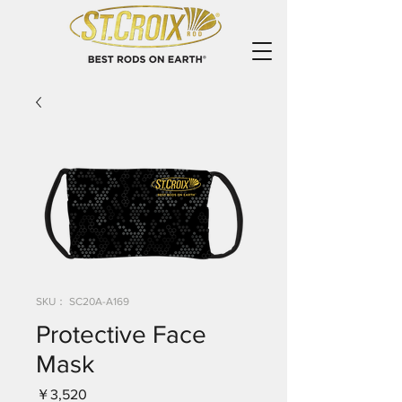
SKU： SC20A-A169
Protective Face
Mask
価
￥3,520